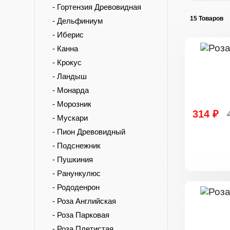
- Гортензия Древовидная
15 Товаров
- Дельфиниум
- Иберис
- Канна
- Крокус
- Ландыш
- Монарда
- Морозник
314 ₽
- Мускари
- Пион Древовидный
- Подснежник
- Пушкиния
- Ранункулюс
- Рододенрон
- Роза Английская
- Роза Парковая
- Роза Плетистая