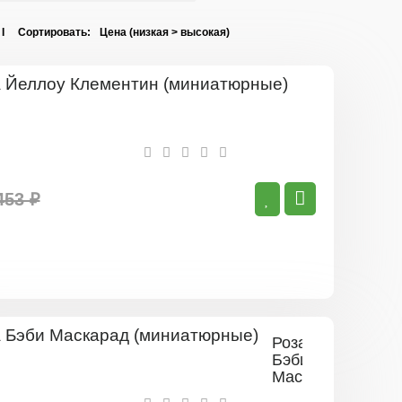
 I Сортировать:
Роза
Йеллоу
Клементин
(миниатюрны
453 ₽
Роза
Бэби
Маскарад
(миниатюрные)