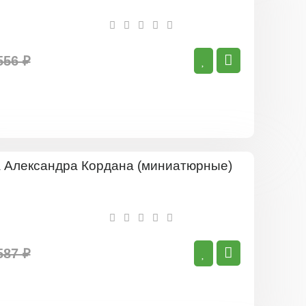
556 ₽
Роза
Александр
Кордана
(миниатюр
587 ₽