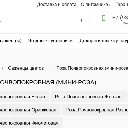
Доставка и оплата
О питомнике
Гаран
+7 (9
За
(саженцы)
Ягодные кустарники
Декоративные культ
Саженцы цветов
Роза Почвопокровная (мини-роза
ПОЧВОПОКРОВНАЯ (МИНИ-РОЗА)
чвопокровная Белая
Роза Почвопокровная Желтая
чвопокровная Оранжевая
Роза Почвопокровная Разн
чвопокровная Фиолетовая