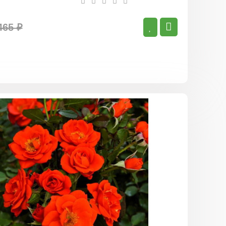
465 ₽
Роза
Алл
Твиттер
(миниатюр