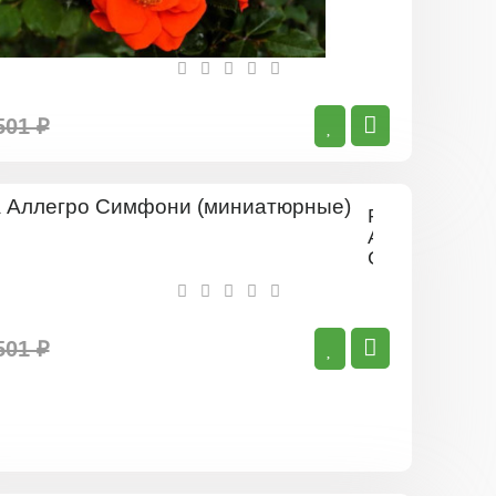
501 ₽
Роза
Аллегро
Симфони
(миниатюрны
501 ₽