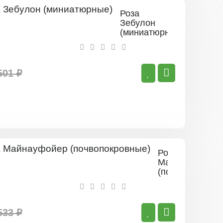
Роза
Зебулон
(миниатюрные)
501 ₽
Роза
Майнауфойер
(почвопокровн
533 ₽