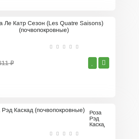
Роза
Ле
Катр
Сезон
(Les
Quatre
Saisons)
611 ₽
(почвопок
Роза
Рэд
Каскад
(почвопокровные)