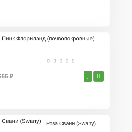
Роза
Пинк
Флорилэнд
(почвопокро
555 ₽
Роза Свани (Swany)