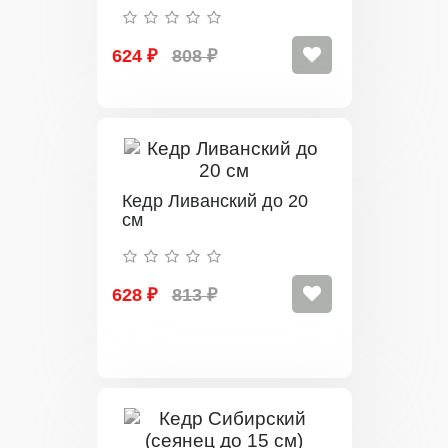
624 ₽
808 ₽
Кедр Ливанский до 20
см
628 ₽
813 ₽