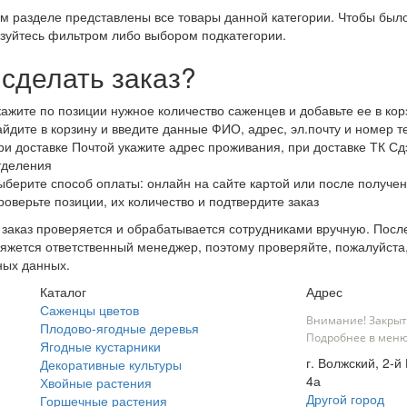
м разделе представлены все товары данной категории. Чтобы было
зуйтесь фильтром либо выбором подкатегории.
 сделать заказ?
кажите по позиции нужное количество саженцев и добавьте ее в кор
айдите в корзину и введите данные ФИО, адрес, эл.почту и номер 
ри доставке Почтой укажите адрес проживания, при доставке ТК Сдэ
тделения
ыберите способ оплаты: онлайн на сайте картой или после получен
роверьте позиции, их количество и подтвердите заказ
заказ проверяется и обрабатывается сотрудниками вручную. После
яжется ответственный менеджер, поэтому проверяйте, пожалуйста
ных данных.
Каталог
Адрес
Саженцы цветов
Внимание! Закрыт
Плодово-ягодные деревья
Подробнее в меню
Ягодные кустарники
г. Волжский, 2-й
Декоративные культуры
4а
Хвойные растения
Другой город
Горшечные растения