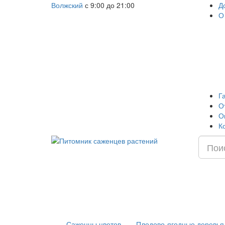
Волжский
с 9:00 до 21:00
Д
О
Г
О
О
К
Саженцы цветов
Плодово-ягодные деревья