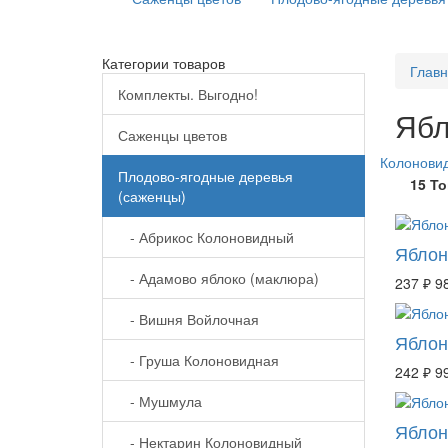
Категории товаров
Глав
Комплекты. Выгодно!
Ябл
Саженцы цветов
Колонови
Плодово-ягодные деревья
15 Т
(саженцы)
- Абрикос Колоновидный
Яблон
- Адамово яблоко (маклюра)
237 ₽
9
- Вишня Войлочная
Яблон
- Груша Колоновидная
242 ₽
9
- Мушмула
Яблон
- Нектарин Колоновидный