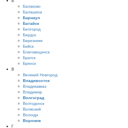
Б
Балаково
Балашиха
Барнаул
Батайск
Белгород
Бердск
Березники
Бийск
Благовещенск
Братск
Брянск
В
Великий Новгород
Владивосток
Владикавказ
Владимир
Волгоград
Волгодонск
Волжский
Вологда
Воронеж
Г