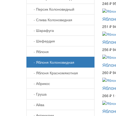
246 ₽
9
- Персик Колоновидный
Яблон
- Слива Колоновидная
251 ₽
9
- Шарафуга
- Шефердия
Яблон
256 ₽
9
- Яблоня
- Яблоня Колоновидная
Яблон
260 ₽
9
- Яблоня Красномякотная
- Абрикос
Яблон
- Груша
266 ₽
1
- Айва
Яблон
- Актинидии