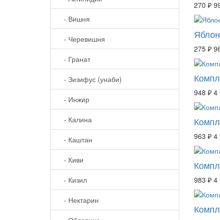
270 ₽
9
- Вишня
Яблон
- Черевишня
275 ₽
9
- Гранат
Компл
- Зизифус (унаби)
948 ₽
4
- Инжир
- Калина
Компл
963 ₽
4
- Каштан
- Киви
Компл
- Кизил
983 ₽
4
- Нектарин
Компл
- Облепиха