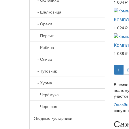
1 004 ₽
- Шелковица
Компл
- Орехи
1 024 ₽
- Персик
Компл
- Рябина
1 038 ₽
- Слива
1
- Тутовник
- Хурма
В психо
поэтому
- Черёмуха
участки
Онлайн 
- Черешня
сопутст
Ягодные кустарники
Саж