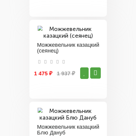
Можжевельник казацкий
(сеянец)
1 475 ₽
1 937 ₽
Можжевельник казацкий
Блю Дануб