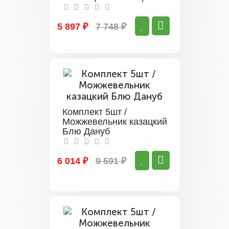
(сеянец до 15 см)
5 897 ₽
7 748 ₽
Комплект 5шт /
Можжевельник казацкий
Блю Дануб
6 014 ₽
9 591 ₽