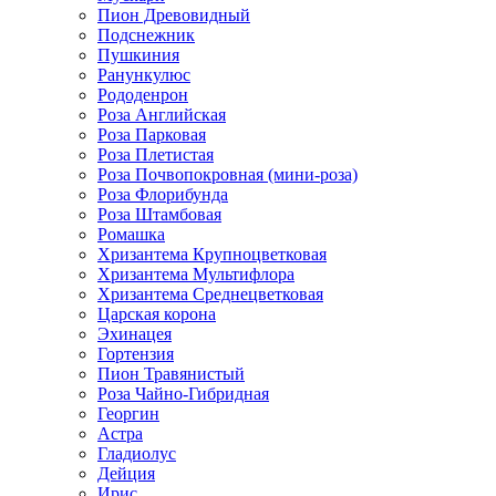
Пион Древовидный
Подснежник
Пушкиния
Ранункулюс
Рододенрон
Роза Английская
Роза Парковая
Роза Плетистая
Роза Почвопокровная (мини-роза)
Роза Флорибунда
Роза Штамбовая
Ромашка
Хризантема Крупноцветковая
Хризантема Мультифлора
Хризантема Среднецветковая
Царская корона
Эхинацея
Гортензия
Пион Травянистый
Роза Чайно-Гибридная
Георгин
Астра
Гладиолус
Дейция
Ирис