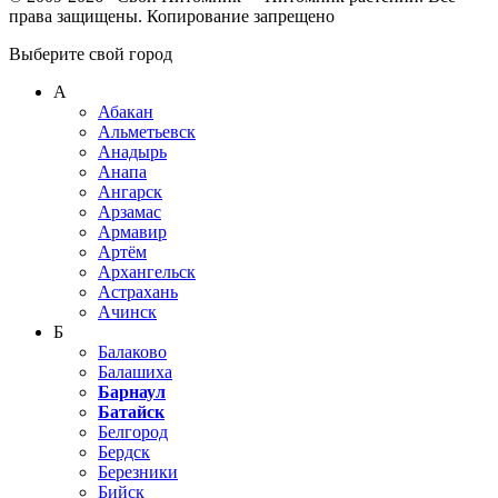
права защищены. Копирование запрещено
Выберите свой город
А
Абакан
Альметьевск
Анадырь
Анапа
Ангарск
Арзамас
Армавир
Артём
Архангельск
Астрахань
Ачинск
Б
Балаково
Балашиха
Барнаул
Батайск
Белгород
Бердск
Березники
Бийск