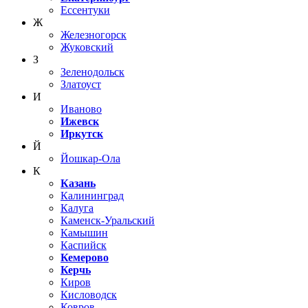
Ессентуки
Ж
Железногорск
Жуковский
З
Зеленодольск
Златоуст
И
Иваново
Ижевск
Иркутск
Й
Йошкар-Ола
К
Казань
Калининград
Калуга
Каменск-Уральский
Камышин
Каспийск
Кемерово
Керчь
Киров
Кисловодск
Ковров