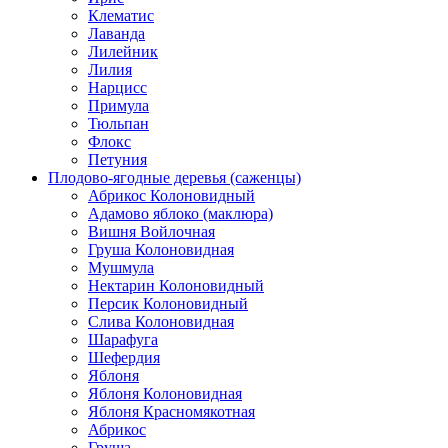
Клематис
Лаванда
Лилейник
Лилия
Нарцисс
Примула
Тюльпан
Флокс
Петуния
Плодово-ягодные деревья (саженцы)
Абрикос Колоновидный
Адамово яблоко (маклюра)
Вишня Войлочная
Груша Колоновидная
Мушмула
Нектарин Колоновидный
Персик Колоновидный
Слива Колоновидная
Шарафуга
Шефердия
Яблоня
Яблоня Колоновидная
Яблоня Красномякотная
Абрикос
Груша