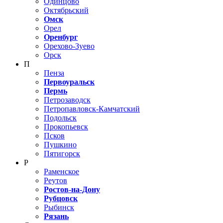
Одинцово
Октябрьский
Омск
Орел
Оренбург
Орехово-Зуево
Орск
П
Пенза
Первоуральск
Пермь
Петрозаводск
Петропавловск-Камчатский
Подольск
Прокопьевск
Псков
Пушкино
Пятигорск
Р
Раменское
Реутов
Ростов-на-Дону
Рубцовск
Рыбинск
Рязань