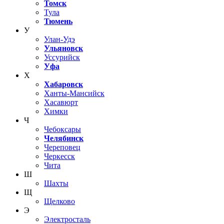
Томск
Тула
Тюмень
У
Улан-Удэ
Ульяновск
Уссурийск
Уфа
Х
Хабаровск
Ханты-Мансийск
Хасавюрт
Химки
Ч
Чебоксары
Челябинск
Череповец
Черкесск
Чита
Ш
Шахты
Щ
Щелково
Э
Электросталь