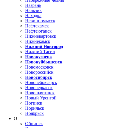
Набережные Челны
Назрань
Нальчик
Находка
Невинномысск
Нефтекамск
Нефтеюганск
Нижневартовск
Нижнекамск
Нижний Новгород
Нижний Тагил
Новокузнецк
Новокуйбышевск
Новомосковск
Новороссийск
Новосибирск
Новочебоксарск
Новочеркасск
Новошахтинск
Новый Уренгой
Ногинск
Норильск
Ноябрьск
О
Обнинск