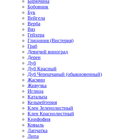
Бирючина
Бобовник
Бук
Вейгела
Верба
Вяз
Гейхера
Глициния (Вистерия)
Граб
Девичий виноград
Дерен
Дуб
Дуб Красный
Дуб Черешчаный (обыкновенный)
Жасмин
Живучка
Иглица
Катальпа
Кельрейтерия
Клен Зеленолистный
Клен Краснолистный
Книфофия
Ковыль
Лапчатка
Липа