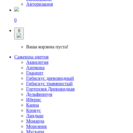
Авторизация
0
0
Ваша корзина пуста!
Саженцы цветов
Аквилегия
Анемона
Гиацинт
Гибискус древовидный
Гибискус травянистый
Гортензия Древовидная
Дельфиниум
Иберис
Канна
Крокус
Ландыш
Монарда
Морозник
Мускари