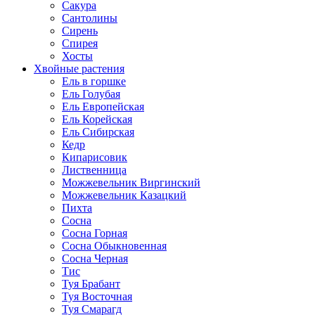
Сакура
Сантолины
Сирень
Спирея
Хосты
Хвойные растения
Ель в горшке
Ель Голубая
Ель Европейская
Ель Корейская
Ель Сибирская
Кедр
Кипарисовик
Лиственница
Можжевельник Виргинский
Можжевельник Казацкий
Пихта
Сосна
Сосна Горная
Сосна Обыкновенная
Сосна Черная
Тис
Туя Брабант
Туя Восточная
Туя Смарагд