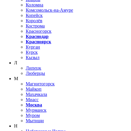
Коломна
Комсомольск-на-Амуре
Копейск
Королёв
Кострома
Красногорск
Краснодар
Красноярск
Курган
Курск
Кызыл
Л
Липецк
Люберцы
М
Магнитогорск
Майкоп
Махачкала
Миасс
Москва
Мурманск
Муром
Мытищи
Н