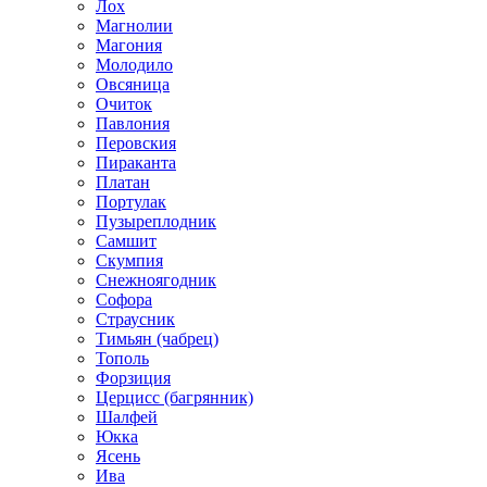
Лох
Магнолии
Магония
Молодило
Овсяница
Очиток
Павлония
Перовския
Пираканта
Платан
Портулак
Пузыреплодник
Самшит
Скумпия
Снежноягодник
Софора
Страусник
Тимьян (чабрец)
Тополь
Форзиция
Церцисс (багрянник)
Шалфей
Юкка
Ясень
Ива