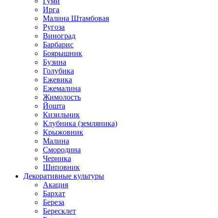
Гуми
Ирга
Малина Штамбовая
Ругоза
Виноград
Барбарис
Боярышник
Бузина
Голубика
Ежевика
Ежемалина
Жимолость
Йошта
Кизильник
Клубника (земляника)
Крыжовник
Малина
Смородина
Черника
Шиповник
Декоративные культуры
Акация
Бархат
Береза
Бересклет