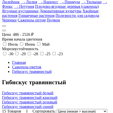
Лилейник
- Лилия
- Нарцисс
- Примула
- Тюльпан
-
Флокс
- Петуния
Плодово-ягодные деревья (саженцы)
Ягодные кустарники
Декоративные культуры
Хвойные
растения
Горшечные растения
Полезности для садовода
Черенки
Саженцы оптом
Подвои
Цена
486
-
2526
₽
Время начала цветения
Июль
Июнь
Май
Морозоустойчивость
-30
-29
-28
-25
-23
Главная
Саженцы цветов
Гибискус травянистый
Гибискус травянистый
Гибискус травянистый белый
Гибискус травянистый красный
Гибискус травянистый розовый
Гибискус травянистый синий
15 Товаров I Сортировать: