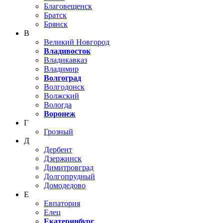
Благовещенск
Братск
Брянск
В
Великий Новгород
Владивосток
Владикавказ
Владимир
Волгоград
Волгодонск
Волжский
Вологда
Воронеж
Г
Грозный
Д
Дербент
Дзержинск
Димитровград
Долгопрудный
Домодедово
Е
Евпатория
Елец
Екатеринбург