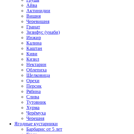
Айва
Актинидии
Вишня
Черевишня
Гранат
Зизифус (унаби)
Инжир
Калина
Каштан
Киви
Кизил
Нектарин
Облепиха
Шелковица
Орехи
Персик
Рябина
Слива
Тутовник
Хурма
Черёмуха
Черешня
Ягодные кустарники
Барбарис от 5 лет