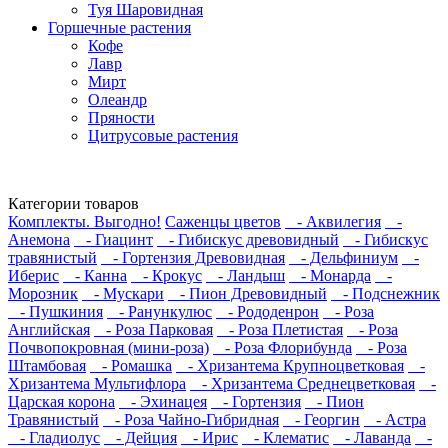
Туя Шаровидная
Горшечные растения
Кофе
Лавр
Мирт
Олеандр
Пряности
Цитрусовые растения
Категории товаров
Комплекты. Выгодно!
Саженцы цветов
- Аквилегия
-
Анемона
- Гиацинт
- Гибискус древовидный
- Гибискус
травянистый
- Гортензия Древовидная
- Дельфиниум
-
Иберис
- Канна
- Крокус
- Ландыш
- Монарда
-
Морозник
- Мускари
- Пион Древовидный
- Подснежник
- Пушкиния
- Ранункулюс
- Рододенрон
- Роза
Английская
- Роза Парковая
- Роза Плетистая
- Роза
Почвопокровная (мини-роза)
- Роза Флорибунда
- Роза
Штамбовая
- Ромашка
- Хризантема Крупноцветковая
-
Хризантема Мультифлора
- Хризантема Среднецветковая
-
Царская корона
- Эхинацея
- Гортензия
- Пион
Травянистый
- Роза Чайно-Гибридная
- Георгин
- Астра
- Гладиолус
- Дейция
- Ирис
- Клематис
- Лаванда
-