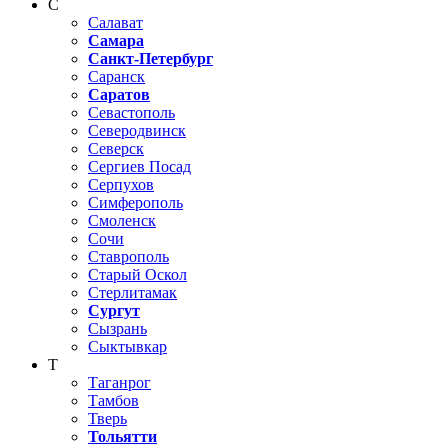
С
Салават
Самара
Санкт-Петербург
Саранск
Саратов
Севастополь
Северодвинск
Северск
Сергиев Посад
Серпухов
Симферополь
Смоленск
Сочи
Ставрополь
Старый Оскол
Стерлитамак
Сургут
Сызрань
Сыктывкар
Т
Таганрог
Тамбов
Тверь
Тольятти