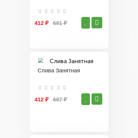
412 ₽
681 ₽
Слива Занятная
412 ₽
687 ₽