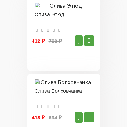
Слива Этюд
412 ₽
700 ₽
Слива Болховчанка
418 ₽
694 ₽