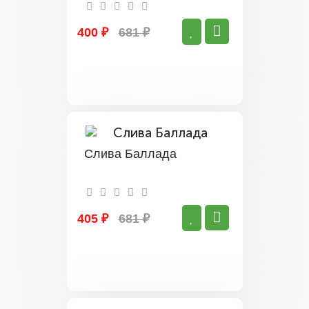
400 ₽
681 ₽
Слива Баллада
405 ₽
681 ₽