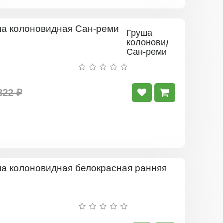
Груша
колоновидная
Сан-реми
822 ₽
Груша
колоновид
белокрасна
ранняя