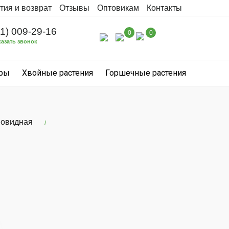
тия и возврат
Отзывы
Оптовикам
Контакты
31) 009-29-16
0
0
казать звонок
уры
Хвойные растения
Горшечные растения
новидная