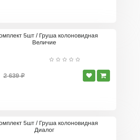
Комплект
5шт
/
Груша
колоновид
Величие
2 639 ₽
Комплект
5шт
/