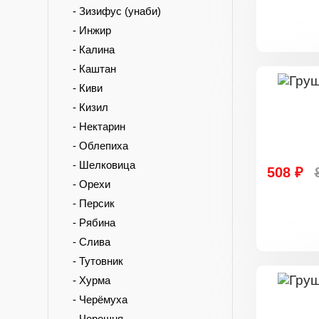
- Зизифус (унаби)
- Инжир
- Калина
- Каштан
- Киви
- Кизил
- Нектарин
- Облепиха
- Шелковица
508 ₽
- Орехи
- Персик
- Рябина
- Слива
- Тутовник
- Хурма
- Черёмуха
- Черешня