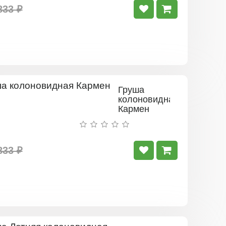
833 ₽
Груша
колоновидная
Кармен
833 ₽