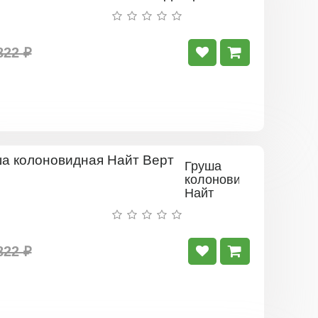
822 ₽
Груша
колоновидная
Найт
Верт
822 ₽