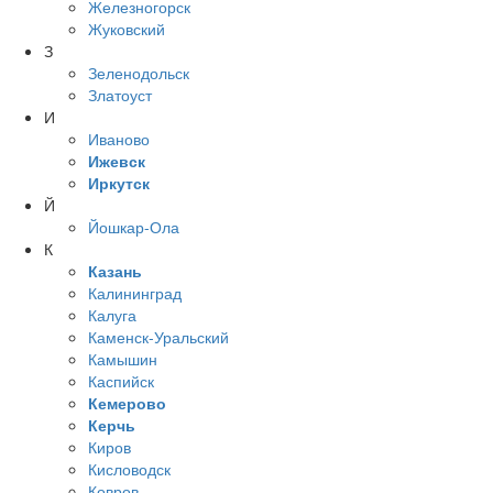
Железногорск
Жуковский
З
Зеленодольск
Златоуст
И
Иваново
Ижевск
Иркутск
Й
Йошкар-Ола
К
Казань
Калининград
Калуга
Каменск-Уральский
Камышин
Каспийск
Кемерово
Керчь
Киров
Кисловодск
Ковров