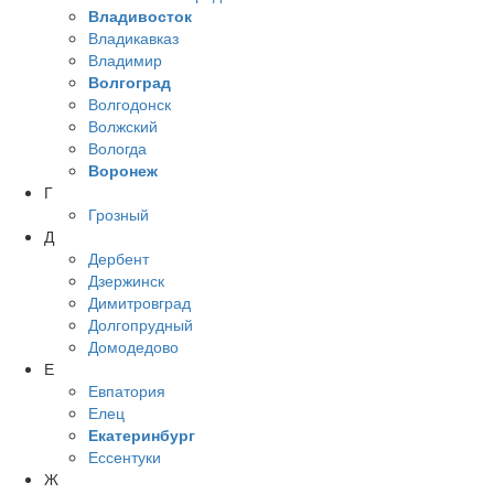
Владивосток
Владикавказ
Владимир
Волгоград
Волгодонск
Волжский
Вологда
Воронеж
Г
Грозный
Д
Дербент
Дзержинск
Димитровград
Долгопрудный
Домодедово
Е
Евпатория
Елец
Екатеринбург
Ессентуки
Ж