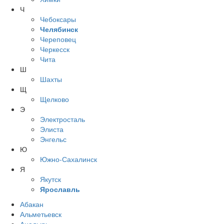
Ч
Чебоксары
Челябинск
Череповец
Черкесск
Чита
Ш
Шахты
Щ
Щелково
Э
Электросталь
Элиста
Энгельс
Ю
Южно-Сахалинск
Я
Якутск
Ярославль
Абакан
Альметьевск