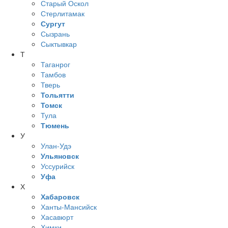
Старый Оскол
Стерлитамак
Сургут
Сызрань
Сыктывкар
Т
Таганрог
Тамбов
Тверь
Тольятти
Томск
Тула
Тюмень
У
Улан-Удэ
Ульяновск
Уссурийск
Уфа
Х
Хабаровск
Ханты-Мансийск
Хасавюрт
Химки