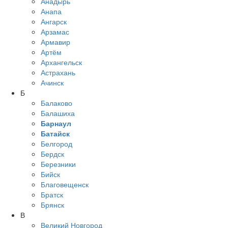
Анадырь
Анапа
Ангарск
Арзамас
Армавир
Артём
Архангельск
Астрахань
Ачинск
Б
Балаково
Балашиха
Барнаул
Батайск
Белгород
Бердск
Березники
Бийск
Благовещенск
Братск
Брянск
В
Великий Новгород