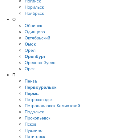
Ногинск
Норильск
Ноябрьск
О
Обнинск
Одинцово
Октябрьский
Омск
Орел
Оренбург
Орехово-Зуево
Орск
П
Пенза
Первоуральск
Пермь
Петрозаводск
Петропавловск-Камчатский
Подольск
Прокопьевск
Псков
Пушкино
Пятигорск