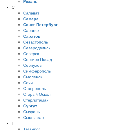
Рязань
С
Салават
Самара
Санкт-Петербург
Саранск
Саратов
Севастополь
Северодвинск
Северск
Сергиев Посад
Серпухов
Симферополь
Смоленск
Сочи
Ставрополь
Старый Оскол
Стерлитамак
Сургут
Сызрань
Сыктывкар
Т
Таганрог