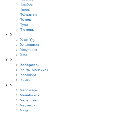
Тамбов
Тверь
Тольятти
Томск
Тула
Тюмень
У
Улан-Удэ
Ульяновск
Уссурийск
Уфа
Х
Хабаровск
Ханты-Мансийск
Хасавюрт
Химки
Ч
Чебоксары
Челябинск
Череповец
Черкесск
Чита