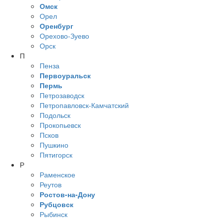
Омск
Орел
Оренбург
Орехово-Зуево
Орск
П
Пенза
Первоуральск
Пермь
Петрозаводск
Петропавловск-Камчатский
Подольск
Прокопьевск
Псков
Пушкино
Пятигорск
Р
Раменское
Реутов
Ростов-на-Дону
Рубцовск
Рыбинск