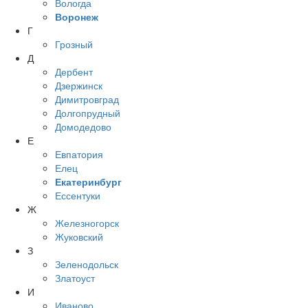
Вологда
Воронеж
Г
Грозный
Д
Дербент
Дзержинск
Димитровград
Долгопрудный
Домодедово
Е
Евпатория
Елец
Екатеринбург
Ессентуки
Ж
Железногорск
Жуковский
З
Зеленодольск
Златоуст
И
Иваново